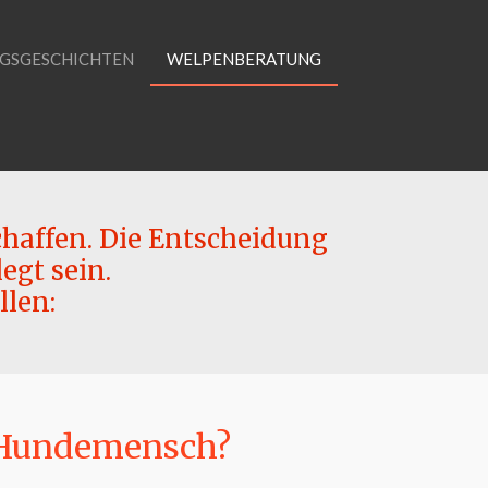
GSGESCHICHTEN
WELPENBERATUNG
chaffen. Die Entscheidung
egt sein.
llen:
n Hundemensch?