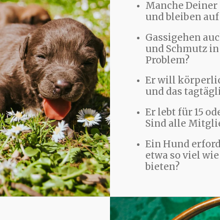
Manche Deiner
und bleiben auf
Gassigehen auc
und Schmutz in 
Problem?
Er will körperl
und das tagtägl
Er lebt für 15 o
Sind alle Mitgl
Ein Hund erford
etwa so viel wi
bieten?