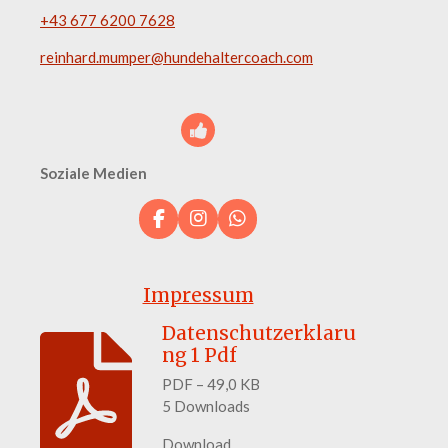
+43 677 6200 7628
reinhard.mumper@hundehaltercoach.com
Soziale Medien
F
I
W
a
n
h
c
s
a
e
t
t
Impressum
b
a
s
o
g
A
Datenschutzerklaru
o
r
p
ng 1 Pdf
k
a
p
m
PDF – 49,0 KB
5 Downloads
Download