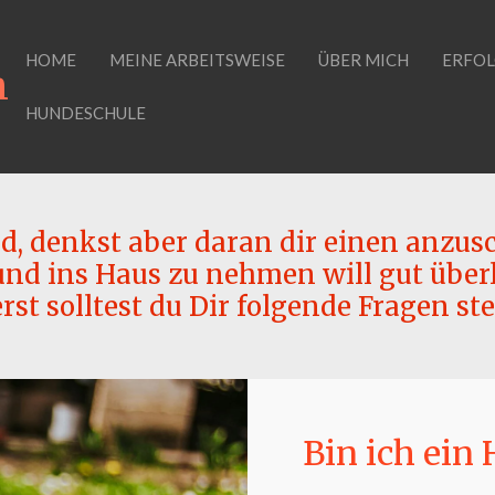
HOME
MEINE ARBEITSWEISE
ÜBER MICH
ERFOL
h
HUNDESCHULE
, denkst aber daran dir einen anzus
nd ins Haus zu nehmen will gut überl
rst solltest du Dir folgende Fragen ste
Bin ich ei