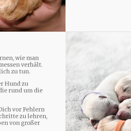
rnen, wie man
messen verhält.
lich zu tun.
er Hund zu
 die rund um die
Dich vor Fehlern
hritte zu lehren,
ben von großer