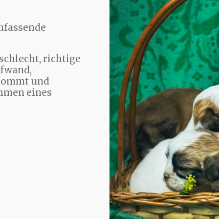
mfassende
chlecht, richtige
ufwand,
nkommt und
ahmen eines