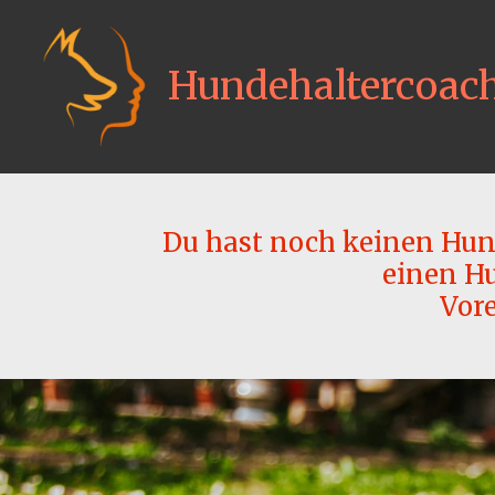
Zum
Hauptinhalt
springen
Hundehaltercoac
Du hast noch keinen Hund
einen Hu
Vore